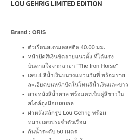
LOU GEHRIG LIMITED EDITION
Brand : ORIS
ตัวเรือนสเตนเลสสตีล 40.00 มม.
หน้าปัดสีเงินขัดลายแนวตั้ง ที่ได้แรง
บันดาลใจจากฉายา “The Iron Horse”
เลข 4 สีน้ำเงินบนวงแหวนวันที่ พร้อมราย
ละเอียดบนหน้าปัดในโทนสีน้ำเงินและขาว
สายหนังสีน้ำตาล พร้อมตะเข็บคู่สีขาวใน
สไตล์ถุงมือเบสบอล
ฝาหลังสลักรูป Lou Gehrig พร้อม
หมายเลขประจำตัวเรือน
กันน้ำระดับ 50 เมตร