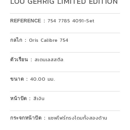
LOU GEHRIG LIMITED EDITION
754 7785 4091-Set
REFERENCE :
Oris Calibre 754
กลไก
:
สเตนเลสสตีล
ตัวเรือน
:
40.00 มม.
ขนาด
:
สีเงิน
หน้าปัด
:
แซฟไฟร์ทรงโดมทั้งสองด้าน
กระจกหน้าปัด
: