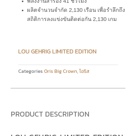
พลังงานสำรอง 41 ชั่วโมง
ผลิตจำนวนจำกัด 2,130 เรือน เพื่อรำลึกถึง
สถิติการลงแข่งขันติดต่อกัน 2,130 เกม
LOU GEHRIG LIMITED EDITION
Categories
Oris Big Crown
,
โอริส
PRODUCT DESCRIPTION