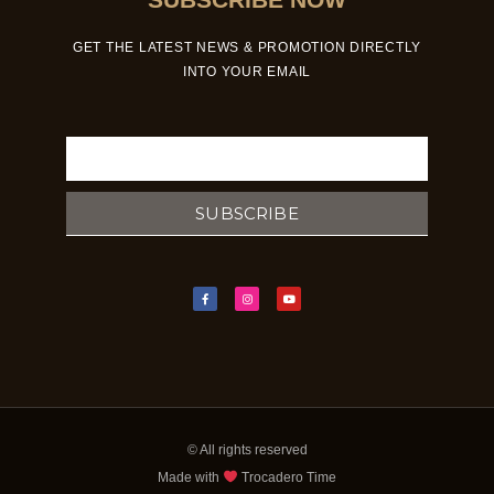
GET THE LATEST NEWS & PROMOTION DIRECTLY
INTO YOUR EMAIL
Email
SUBSCRIBE
F
I
Y
a
n
o
c
s
u
e
t
t
b
a
u
o
g
b
o
r
e
k
a
-
m
f
© All rights reserved
Made with
Trocadero Time