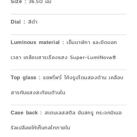
36.50 มม
Size :
สีดำ
Dial :
เข็มนาฬิกา และขีดบอก
Luminous material :
เวลา เคลือบสารเรืองแสง Super-LumiNova®
แซฟไฟร์ โค้งรูปโดมสองด้าน เคลือบ
Top glass
:
สารกันแสงสะท้อนด้านใน
สเตนเลสสตีล ขันสกรู กระจกมิเนอ
Case back
:
รัลเปลือยให้เห็นกลไกภายใน