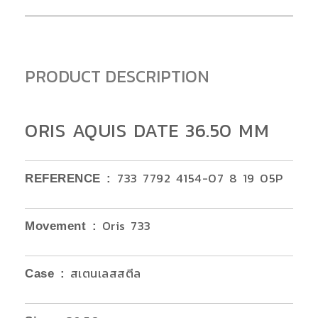
PRODUCT DESCRIPTION
ORIS AQUIS DATE 36.50 MM
733 7792 4154-07 8 19 05P
REFERENCE :
Oris 733
Movement :
สเตนเลสสตีล
Case :