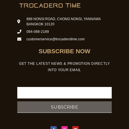
888 NONSI ROAD, CHONG NONSI, YANNAWA
BANGKOK 10120
084-088-2189
customerservice@trocaderotime.com
SUBSCRIBE NOW
GET THE LATEST NEWS & PROMOTION DIRECTLY
INTO YOUR EMAIL
Email
SUBSCRIBE
F
I
Y
a
n
o
c
s
u
e
t
t
b
a
u