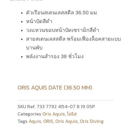
ตัวเรือนสเตนเลสสตีล 36.50 มม
หน้าปัดสีดำ
วงแหวนขอบหน้าปัดเซรามิกสีดำ
สายสเตนเลสสตีล พร้อมเฟืองล็อคสายแบบ
บานพับ
พลังงานสำรอง 38 ชั่วโมง
ORIS AQUIS DATE (36.50 MM)
SKU
Ref. 733 7792 4154-07 8 19 05P
Categories
Oris Aquis
,
โอริส
Tags
Aquis
,
ORIS
,
Oris Aquis
,
Oris Diving