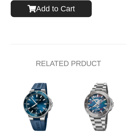
Add to Cart
RELATED PRDUCT