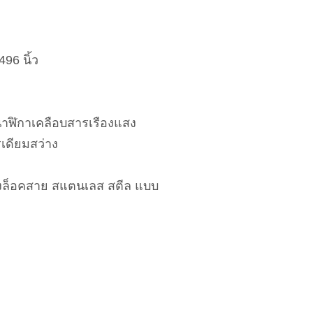
496 นิ้ว
าฬิกาเคลือบสารเรืองแสง
รเดียมสว่าง
องล็อคสาย สแตนเลส สตีล แบบ