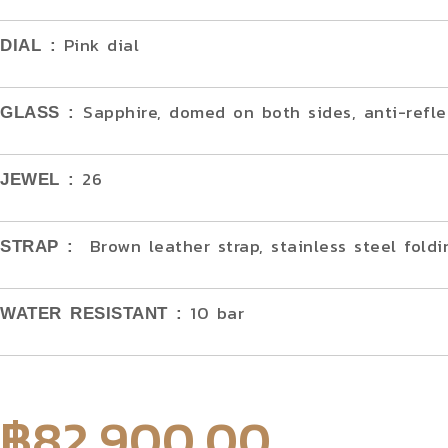
Pink dial
DIAL :
Sapphire, domed on both sides, anti-refle
GLASS :
26
JEWEL :
Brown leather strap, stainless steel foldi
STRAP :
10 bar
WATER RESISTANT :
฿
82,900.00