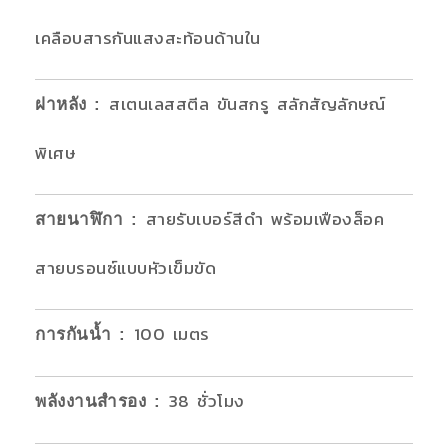
เคลือบสารกันแสงสะท้อนด้านใน
สเตนเลสสตีล ขันสกรู สลักสัญลักษณ์
ฝาหลัง
:
พิเศษ
สายรับเบอร์สีดำ พร้อมเฟืองล็อค
สายนาฬิกา
:
สายบรอนซ์แบบหัวเข็มขัด
100 เมตร
การกันน้ำ
:
38 ชั่วโมง
พลังงานสำรอง
: