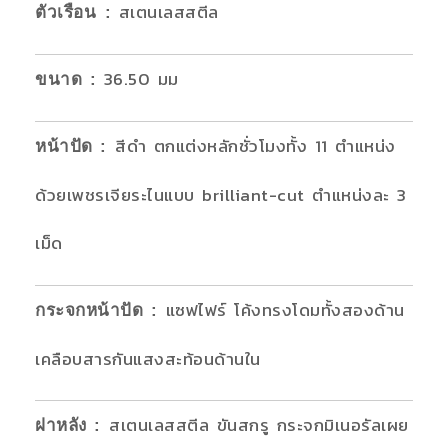
สเตนเลสสตีล
ตัวเรือน
:
36.50 มม
ขนาด
:
สีดำ ตกแต่งหลักชั่วโมงทั้ง 11 ตำแหน่ง
หน้าปัด
:
ด้วยเพชรเจียระไนแบบ brilliant-cut ตำแหน่งละ 3
เม็ด
แซฟไฟร์ โค้งทรงโดมทั้งสองด้าน
กระจกหน้าปัด
:
เคลือบสารกันแสงสะท้อนด้านใน
สเตนเลสสตีล ขันสกรู กระจกมิเนอรัลเผย
ฝาหลัง
: