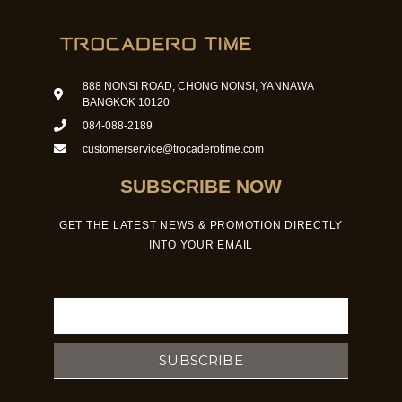
888 NONSI ROAD, CHONG NONSI, YANNAWA
BANGKOK 10120
084-088-2189
customerservice@trocaderotime.com
SUBSCRIBE NOW
GET THE LATEST NEWS & PROMOTION DIRECTLY
INTO YOUR EMAIL
Email
SUBSCRIBE
F
I
Y
a
n
o