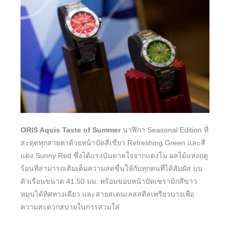
ORIS Aquis Taste of Summer
นาฬิกา Seasonal Edition ที่
สะดุดทุกสายตาด้วยหน้าปัดสีเขียว Refreshing Green และสี
แดง Sunny Red ซึ่งได้แรงบันดาลใจจากแตงโม ผลไม้แห่งฤดู
ร้อนที่สามารถเติมเต็มความสดชื่นให้กับทุกคนที่ได้สัมผัส บน
ตัวเรือนขนาด 41.50 มม. พร้อมขอบหน้าปัดเซรามิกสีขาว
หมุนได้ทิศทางเดียว และสายสเตนเลสสตีลเพรียวบางเพื่อ
ความสะดวกสบายในการสวมใส่