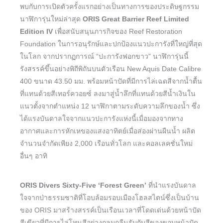
พบกับการเปิดตัวครั้งแรกอย่างเป็นทางการของประดิษฐกรรม
นาฬิการุ่นใหม่ล่าสุด
ORIS Great Barrier Reef Limited
Edition IV
เพื่อสนับสนุนภารกิจของ Reef Restoration
Foundation ในการอนุรักษ์และปกป้องแนวปะการังที่ใหญ่ที่สุด
ในโลก จากปรากฏการณ์ “ปะการังฟอกขาว” นาฬิการุ่นนี้
รังสรรค์ขึ้นอย่างพิถีพิถันบนตัวเรือน New Aquis Date Calibre
400 ขนาด 43.50 มม. พร้อมหน้าปัดที่มีการไล่เฉดสีจากน้ำตื้น
ที่แทนด้วยสีเทอร์ควอยซ์ ลงมาสู่น้ำลึกที่แทนด้วยสีน้ำเงินใน
แนวตั้งจากตำแหน่ง 12 นาฬิกาตามระดับความลึกของน้ำ ซึ่ง
ได้แรงบันดาลใจจากแนวปะการังแห่งนี้เมื่อมองจากทาง
อากาศและการหักเหของแสงอาทิตย์เมื่อส่องผ่านผืนน้ำ ผลิต
จำนวนจำกัดเพียง 2,000 เรือนทั่วโลก และคอลเลคชั่นใหม่
อื่นๆ อาทิ
ORIS Divers Sixty-Five ‘Forest Green’
ที่นำแรงบันดาล
ใจจากป่าธรรมชาติที่โอบล้อมรอบเมืองโฮลสไตน์ซึ่งเป็นบ้าน
ของ ORIS มาสร้างสรรค์เป็นเรือนเวลาที่โดดเด่นด้วยหน้าปัด
สีเขียวที่มีการไล่โทนสีอย่างกลมกลืนรับกับสีของขอบหน้าปัด