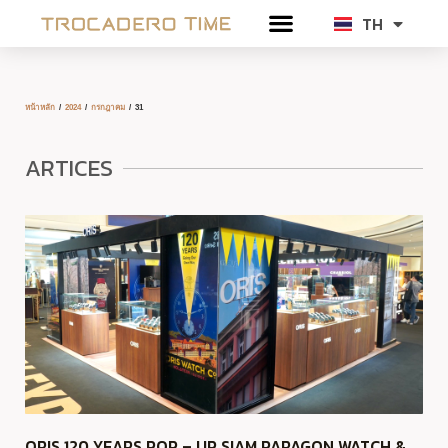
Skip
TH
EN
to
content
หน้าหลัก
/
2024
/
กรกฎาคม
/ 31
ARTICES
ORIS 120 YEARS POP – UP SIAM PARAGON WATCH &