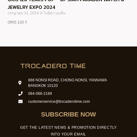
JEWELRY EXPO 2024
กรกฎาคม 31, 2024
ไม่มีความเห็น
ORIS 120 Y
888 NONSI ROAD, CHONG NONSI, YANNAWA
BANGKOK 10120
084-088-2189
customerservice@trocaderotime.com
SUBSCRIBE NOW
GET THE LATEST NEWS & PROMOTION DIRECTLY
INTO YOUR EMAIL