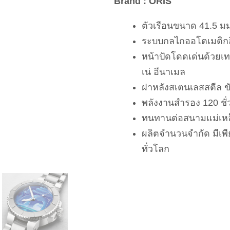
Brand : ORIS
ตัวเรือนขนาด 41.5 ม
ระบบกลไกออโตเมติกอิ
หน้าปัดโดดเด่นด้วยเ
เน่ อีนาเมล
ฝาหลังสเตนเลสสตีล ข
พลังงานสำรอง 120 ชั
ทนทานต่อสนามแม่เหล
ผลิตจำนวนจำกัด มีเพ
ทั่วโลก