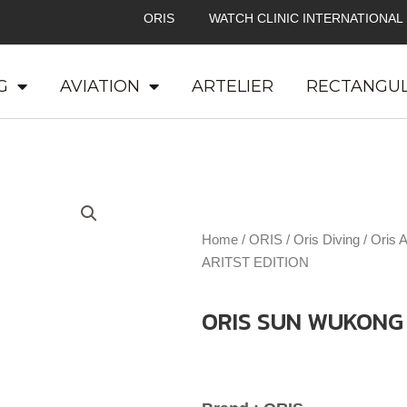
ORIS
WATCH CLINIC INTERNATIONAL
G
AVIATION
ARTELIER
RECTANGU
Home
/
ORIS
/
Oris Diving
/
Oris 
ARITST EDITION
ORIS SUN WUKONG 