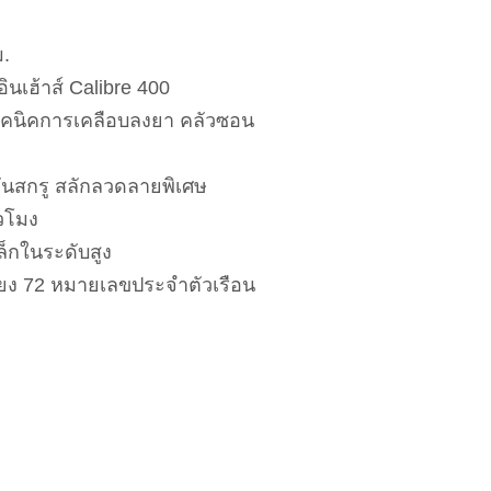
ม.
นเฮ้าส์ Calibre 400
ทคนิคการเคลือบลงยา คลัวซอน
ันสกรู สลักลวดลายพิเศษ
่วโมง
็กในระดับสูง
ียง 72 หมายเลขประจำตัวเรือน