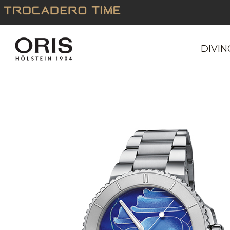
Skip
to
content
DIVIN