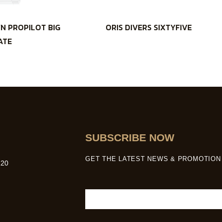
WN PROPILOT BIG
ORIS DIVERS SIXTYFIVE
ATE
SUBSCRIBE NOW
GET THE LATEST NEWS & PROMOTION 
20
Email
F
I
Y