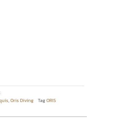
t
quis
,
Oris Diving
Tag
ORIS