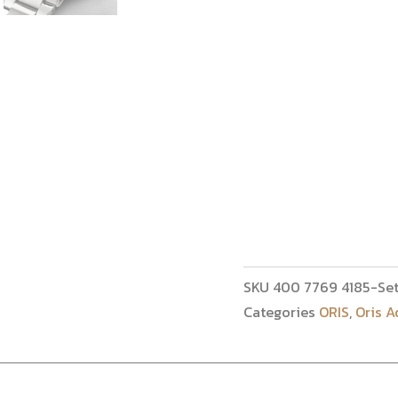
SKU
400 7769 4185-Se
Categories
ORIS
,
Oris A