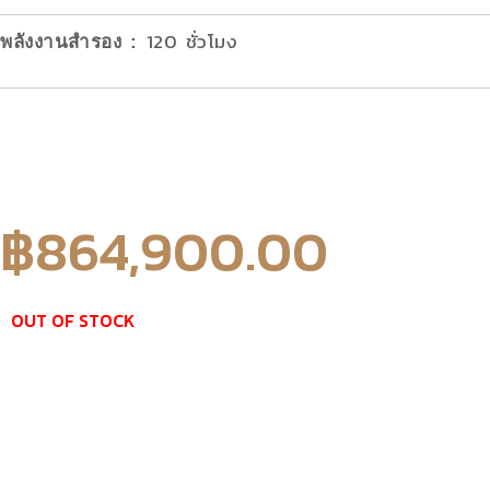
120 ชั่วโมง
พลังงานสำรอง
:
฿
864,900.00
OUT OF STOCK