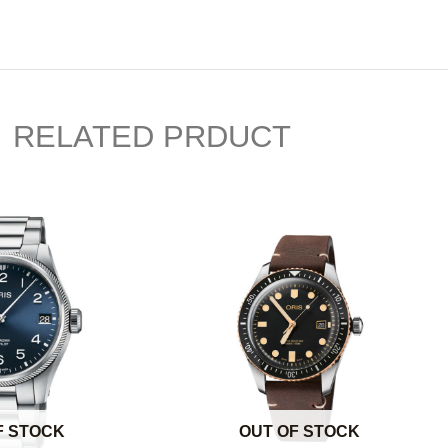
RELATED PRDUCT
F STOCK
OUT OF STOCK