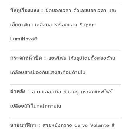
ขีดบอกเวลา ตัวเลขบอกเวลา และ
วัสดุเรืองแสง
:
เข็มนาฬิกา เคลือบสารเรืองแสง Super-
LumiNova®
แซฟไฟร์ โค้งรูปโดมทั้งสองด้าน
กระจกหน้าปัด
:
เคลือบสารป้องกันแสงสะท้อนด้านใน
สเตนเลสสตีล ขันสกรู กระจกแซฟไฟร์
ฝาหลัง
:
เปลือยให้เห็นกลไกภายใน
สายหนังกวาง Cervo Volante สี
สายนาฬิกา
: