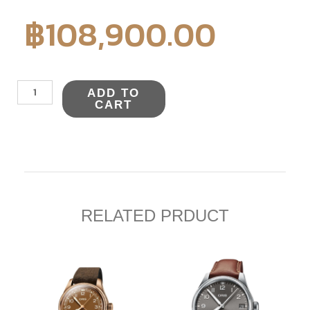
฿
108,900.00
ORIS
ADD TO
BIG
CART
CROWN
X
CERVO
VOLANTE
quantity
RELATED PRDUCT