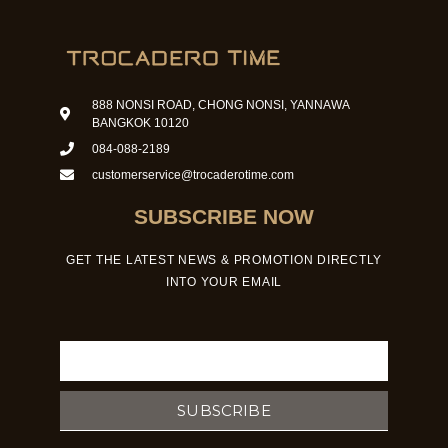
888 NONSI ROAD, CHONG NONSI, YANNAWA
BANGKOK 10120
084-088-2189
customerservice@trocaderotime.com
SUBSCRIBE NOW
GET THE LATEST NEWS & PROMOTION DIRECTLY
INTO YOUR EMAIL
Email
SUBSCRIBE
F
I
Y