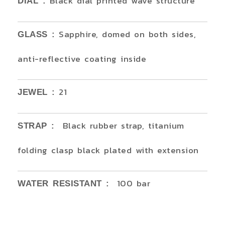
Black dial printed wave structure
DIAL :
Sapphire, domed on both sides,
GLASS :
anti-reflective coating inside
21
JEWEL :
Black rubber strap, titanium
STRAP :
folding clasp black plated with extension
100 bar
WATER RESISTANT :