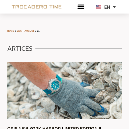
Skip
EN
TH
to
content
HOME
/
2025
/
AUGUST
/ 21
ARTICES
ORIS NEW YORK HARBOR LIMITED EDITION II