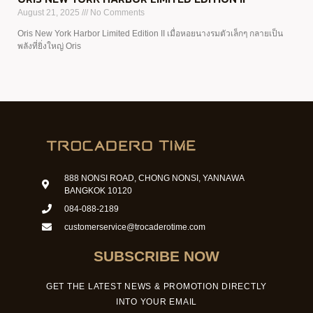
August 21, 2025
No Comments
Oris New York Harbor Limited Edition II เมื่อหอยนางรมตัวเล็กๆ กลายเป็น
พลังที่ยิ่งใหญ่ Oris
888 NONSI ROAD, CHONG NONSI, YANNAWA
BANGKOK 10120
084-088-2189
customerservice@trocaderotime.com
SUBSCRIBE NOW
GET THE LATEST NEWS & PROMOTION DIRECTLY
INTO YOUR EMAIL