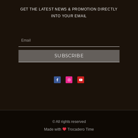
GET THE LATEST NEWS & PROMOTION DIRECTLY
INTO YOUR EMAIL
Email
SUBSCRIBE
F
I
Y
a
n
o
c
s
u
e
t
t
b
a
u
o
g
b
o
r
e
k
a
-
m
f
© All rights reserved
Made with
Trocadero Time