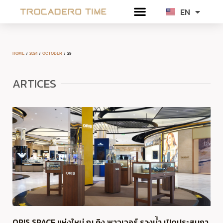
Skip
EN
TH
to
content
HOME
/
2024
/
OCTOBER
/ 29
ARTICES
ORIS SPACE แห่งใหม่ ณ คิง พาวเวอร์ รางน้ำ เปิดประสบกา