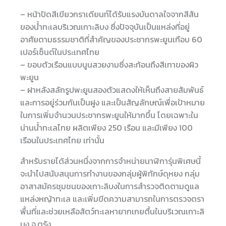
– หน้าปัดสีเขียวกราเดียนท์ได้รับแรงบันดาลใจจากสีสัน
ของน้ำทะเลบริเวณเกาะลิบง ซึ่งปัจจุบันเป็นแหล่งที่อยู่
อาศัยตามธรรมชาติที่สำคัญของประชากรพะยูนเกือบ 60
เปอร์เซ็นต์ในประเทศไทย
– ขอบตัวเรือนแบบนูนสวยงามซึ่งสะท้อนถึงสีเทาของผิว
พะยูน
– ฝาหลังสลักรูปพะยูนสองตัวแสดงให้เห็นถึงสายสัมพันธ์
และการอยู่ร่วมกันเป็นฝูง และเป็นสัญลักษณ์เพื่อเป้าหมาย
ในการเพิ่มจำนวนประชากรพะยูนให้มากขึ้น โดยเฉพาะใน
น่านน้ำทะเลไทย ผลิตเพียง 250 เรือน และมีเพียง 100
เรือนในประเทศไทย เท่านั้น
สำหรับรายได้ส่วนหนึ่งจากการจำหน่ายนาฬิการุ่นพิเศษนี้
จะนำไปสนับสนุนการทำงานของกลุ่มผู้พิทักษ์ดุหยง กลุ่ม
อาสาสมัครชุมชนของเกาะลิบงในการสำรวจติดตามดูแล
แหล่งหญ้าทะเล และเพิ่มขีดความสามารถในการตรวจตรา
พื้นที่และช่วยเหลือสัตว์ทะเลหายากเกยตื้นในบริเวณเกาะลิ
บง จ.ตรัง