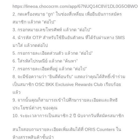
https://lineoa.chococrm.com/app/67NUQ14C8V/1DL0G5OBWO
2. กดเครื่องหมาย “ถูก” ในช่องสี่เหลี่ยม เพื่อยืนยันการสมัคร
สมาชิก แล้วกด “ต่อไป”
3. กรอกหมายเลขโทรศัพท์ แล้วกด “ต่อไป”
4. นำรหัส OTP สำหรับใช้ยืนยันตัวตน ที่ได้รับผ่านทาง SMS
มาใส่ แล้วกดต่อไป
5. กรอกรายละเอียดส่วนตัว แล้วกด “ต่อไป”
6. ใส่รหัสไปรษณีย์ แล้วกด “ค้นหา”
7. กรอกรายละเอียดที่อยู่ แล้วกด “ต่อไป”
8. จะมีข้อความว่า “ยินดีต้อนรับ” แสดงว่าคุณได้สิทธิ์เข้าร่วม
เป็นสมาชิก OSC BKK Exclusive Rewards Club เรียบร้อย
แล้ว
9. จากนั้นคุณก็สามารถเข้าไปศึกษารายละเอียดและสิทธิ
ประโยชน์ต่างๆ ของคุณ
10. ระยะเวลาการเป็นสมาชิก 2 ปี นับจากวันที่สมัครสมาชิก
สนใจสอบถามรายละเอียดเพิ่มเติมได้ที่ ORIS Counters ใน
ห้างสรรพสินค้าชั้นนำ