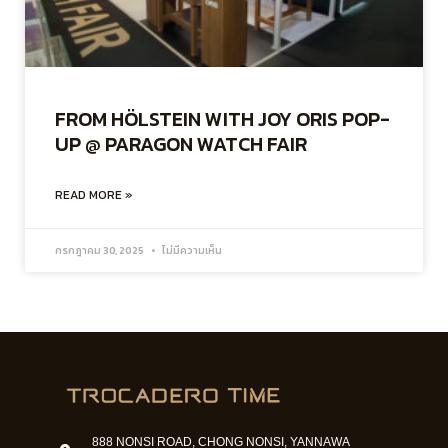
FROM HÖLSTEIN WITH JOY ORIS POP-
UP @ PARAGON WATCH FAIR
READ MORE »
กรกฎาคม 30, 2025
ไม่มีความเห็น
888 NONSI ROAD, CHONG NONSI, YANNAWA