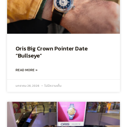
Oris Big Crown Pointer Date
“Bullseye”
READ MORE »
มกราคม 26, 2026
ไม่มีความเห็น