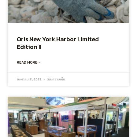
Oris New York Harbor Limited
Edition II
READ MORE »
สิงหาคม 21, 2025
ไม่มีความเห็น