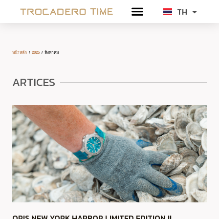
Skip
TH
EN
to
content
หน้าหลัก
/
2025
/ สิงหาคม
ARTICES
ORIS NEW YORK HARBOR LIMITED EDITION II