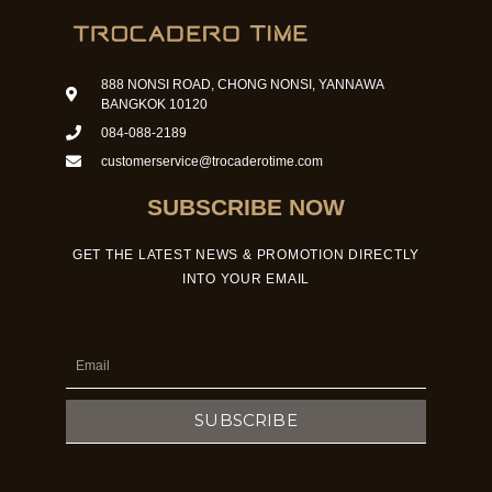
888 NONSI ROAD, CHONG NONSI, YANNAWA
BANGKOK 10120
084-088-2189
customerservice@trocaderotime.com
SUBSCRIBE NOW
GET THE LATEST NEWS & PROMOTION DIRECTLY
INTO YOUR EMAIL
Email
SUBSCRIBE
F
I
Y
a
n
o
c
s
u
e
t
t