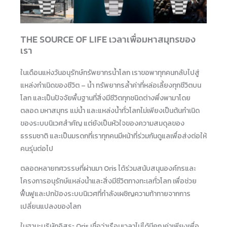
THE SOURCE OF LIFE เวลาเพื่อมหาสมุทรของ
เรา
ในเดือนแห่งวันอนุรักษ์ทรัพยากรน้ำโลก เราขอพาทุกคนกลับไปสู่
แหล่งกำเนิดของชีวิต – น้ำ ทรัพยากรล้ำค่าที่หล่อเลี้ยงทุกชีวิตบน
โลก และเป็นปัจจัยพื้นฐานที่สิ่งมีชีวิตทุกชนิดต่างพึ่งพามาโดย
ตลอด มหาสมุทร แม่น้ำ และแหล่งน้ำทั่วโลกไม่เพียงเป็นต้นกำเนิด
ของระบบนิเวศสำคัญ แต่ยังเป็นหัวใจของความสมดุลของ
ธรรมชาติ และเป็นมรดกที่เราทุกคนมีหน้าที่ร่วมกันดูแลเพื่อส่งต่อให้
คนรุ่นต่อไป
ตลอดหลายทศวรรษที่ผ่านมา Oris ได้ร่วมสนับสนุนองค์กรและ
โครงการอนุรักษ์แหล่งน้ำและสิ่งมีชีวิตทางทะเลทั่วโลก เพื่อช่วย
ฟื้นฟูและปกป้องระบบนิเวศที่กำลังเผชิญความท้าทายจากการ
เปลี่ยนแปลงของโลก
ในฐานะบริษัทอิสระ Oris เชื่อว่าเรือนเวลาไม่ได้มีคุณค่าเพียงเพื่อ