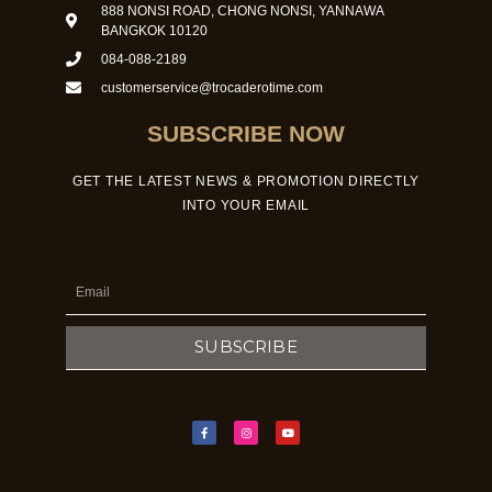
888 NONSI ROAD, CHONG NONSI, YANNAWA
BANGKOK 10120
084-088-2189
customerservice@trocaderotime.com
SUBSCRIBE NOW
GET THE LATEST NEWS & PROMOTION DIRECTLY
INTO YOUR EMAIL
Email
SUBSCRIBE
F
I
Y
a
n
o
c
s
u
e
t
t
b
a
u
o
g
b
o
r
e
k
a
-
m
f