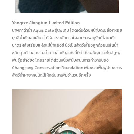
Yangtze Jiangtun Limited Edition
นาฬิกาดำน้ำ Aquis Date รุ่นพิเศษ โดดเด่นด้วยหน้าปัดเปลือกหอย
มุกสีน้ำเงินอมเขียว ได้รับแรงบันดาลใจจากการอนุรักษ์โลมาหัว
บาตรหลังเรียบแห่งแม่น้ำแยงซี ซึ่งเป็นสัตว์เลี้ยงลูกด้วยนมในน้ำ
ชนิดสุดท้ายของแม่น้ำสายสำคัญแห่งนี้ที่กำลังเผชิญภาวะใกล้สูญ
พันธุ์อย่างยิ่ง โดยรายได้ส่วนหนึ่งสนับสนุนการทำงานของ
Changjiang Conservation Foundation เพื่อช่วยฟื้นฟูประชากร
สัตว์น้ำหายากชนิดนี้ให้กลับมาเพิ่มจำนวนอีกครั้ง