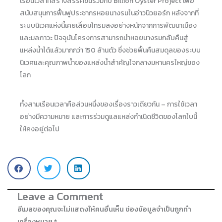
เรือนเวลาที่สร้างสรรค์ขึ้นร่วมกับ Billion Oyster Project เพื่อ
สนับสนุนการฟื้นฟูประชากรหอยนางรมในอ่าวนิวยอร์ก หลังจากที่
ระบบนิเวศแห่งนี้เคยเสื่อมโทรมลงอย่างหนักจากการพัฒนาเมือง
และมลภาวะ ปัจจุบันโครงการสามารถนำหอยนางรมกลับคืนสู่
แหล่งน้ำได้แล้วมากกว่า 150 ล้านตัว ซึ่งช่วยฟื้นคืนสมดุลของระบบ
นิเวศและคุณภาพน้ำของแหล่งน้ำสำคัญใจกลางมหานครใหญ่ของ
โลก
ทั้งสามเรือนเวลาคือส่วนหนึ่งของเรื่องราวเดียวกัน – การใช้เวลา
อย่างมีความหมาย และการร่วมดูแลแหล่งกำเนิดชีวิตของโลกใบนี้
ให้คงอยู่ต่อไป
Leave a Comment
อีเมลของคุณจะไม่แสดงให้คนอื่นเห็น
ช่องข้อมูลจำเป็นถูกทำ
เครื่องหมาย
*