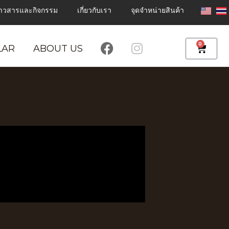
่าวสารและกิจกรรม
เกี่ยวกับเรา
จุดจำหน่ายสินค้า
F
I
0
Cart
LAR
ABOUT US
a
n
c
s
e
t
b
a
o
g
o
r
k
a
m